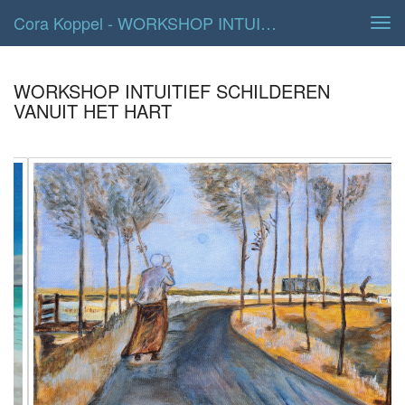
Cora Koppel - WORKSHOP INTUITIEF SCHILDEREN VANUIT HET HART
Tog
navi
WORKSHOP INTUITIEF SCHILDEREN
VANUIT HET HART