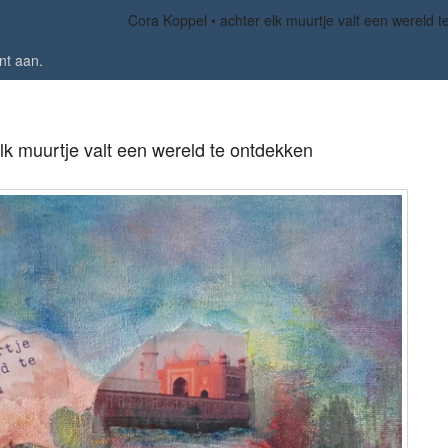
Cora Koppel
achter elk muurtje valt een wereld 
nt aan
.
lk muurtje valt een wereld te ontdekken