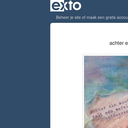
Beheer je site
of
maak een gratis accou
achter e