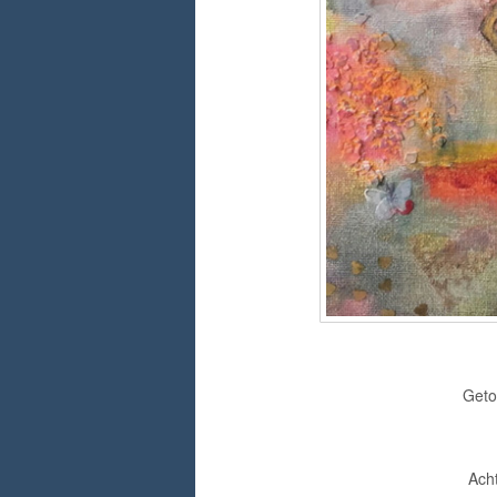
Get
Acht